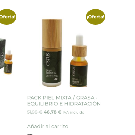
¡Oferta!
¡Oferta!
·
PACK PIEL MIXTA / GRASA ·
EQUILIBRIO E HIDRATACIÓN
L
51,98
€
46,78
€
IVA incluido
Añadir al carrito