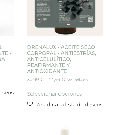
L
DRENALUX · ACEITE SECO
TE ·
CORPORAL · ANTIESTRÍAS,
RA
ANTICELULÍTICO,
REAFIRMANTE Y
ANTIOXIDANTE
30,99
€
-
44,99
€
IVA incluido
Seleccionar opciones