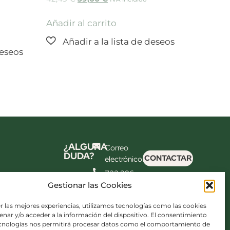
Añadir al carrito
¿ALGUNA
Correo
DUDA?
CONTACTAR
electrónico
722 396
699
Gestionar las Cookies
Síguenos
r las mejores experiencias, utilizamos tecnologías como las cookies
Síguenos
nar y/o acceder a la información del dispositivo. El consentimiento
también en
ecnologías nos permitirá procesar datos como el comportamiento de