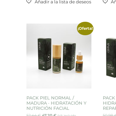
¡Oferta!
PACK PIEL NORMAL /
PACK 
MADURA · HIDRATACIÓN Y
HIDR
NUTRICIÓN FACIAL
REPA
52,44
€
47,20
€
50,98
IVA incluido