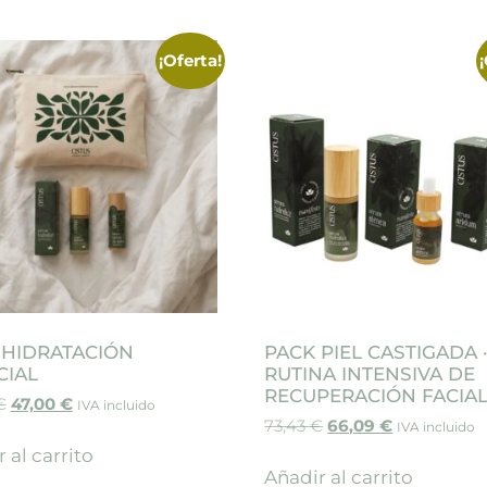
¡Oferta!
 HIDRATACIÓN
PACK PIEL CASTIGADA 
CIAL
RUTINA INTENSIVA DE
RECUPERACIÓN FACIA
€
47,00
€
IVA incluido
73,43
€
66,09
€
IVA incluido
 al carrito
Añadir al carrito