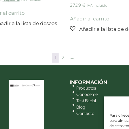
27,99
€
IVA incluido
 al carrito
Añadir al carrito
1
2
→
INFORMACIÓN
Productos
Conóceme
Test Facial
Blog
Contacto
Para ofrece
para almace
de estas t