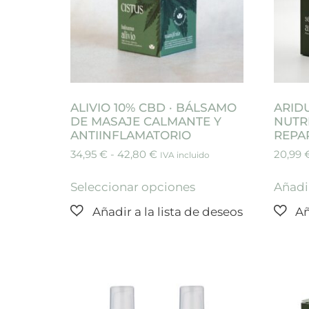
ALIVIO 10% CBD · BÁLSAMO
ARID
DE MASAJE CALMANTE Y
NUTR
ANTIINFLAMATORIO
REPAR
34,95
€
-
42,80
€
20,99
IVA incluido
Seleccionar opciones
Añadir