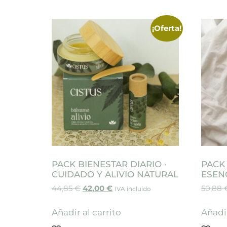
¡Oferta!
PACK BIENESTAR DIARIO ·
PACK
CUIDADO Y ALIVIO NATURAL
ESEN
44,85
€
42,00
€
50,88
IVA incluido
Añadir al carrito
Añadir