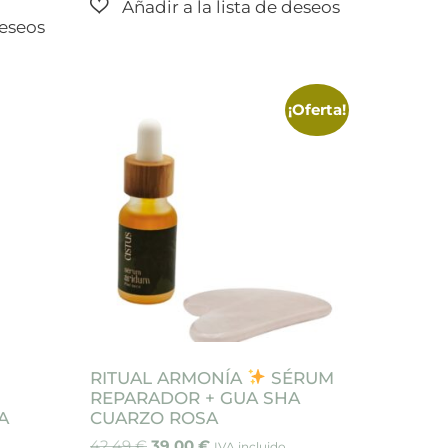
¡Oferta!
RITUAL ARMONÍA
SÉRUM
REPARADOR + GUA SHA
A
CUARZO ROSA
42,49
€
39,00
€
IVA incluido