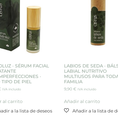
OLUZ · SÉRUM FACIAL
LABIOS DE SEDA · BÁ
ATANTE
LABIAL NUTRITIVO
IMPERFECCIONES ·
MULTIUSOS PARA TODA
TIPO DE PIEL
FAMILIA
€
9,90
€
IVA incluido
IVA incluido
 al carrito
Añadir al carrito