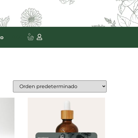
0
to
0,00
€