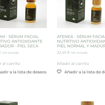
UM · SÉRUM FACIAL
ATENEA · SÉRUM FACIA
ITIVO ANTIOXIDANTE
NUTRITIVO ANTIOXIDAN
ADOR · PIEL SECA
PIEL NORMAL Y MADU
€
22,45
€
IVA incluido
IVA incluido
 al carrito
Añadir al carrito