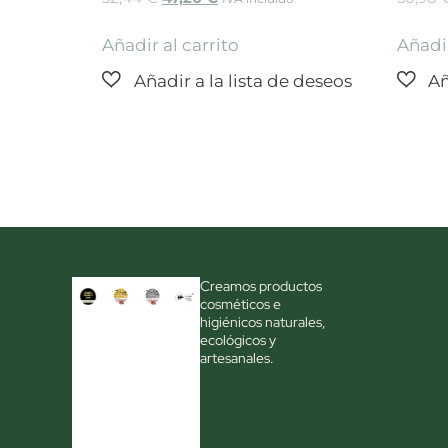
Añadir al carrito
Añadir
Creamos productos
cosméticos e
higiénicos naturales,
ecológicos y
artesanales.