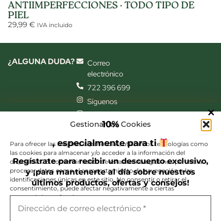
ANTIIMPERFECCIONES · TODO TIPO DE
PIEL
29,99
€
IVA incluido
¿ALGUNA DUDA?
Correo
electrónico
722 396 699
Síguenos
Síguenos
10
%
Gestionar las Cookies
también en el
laboratorio
CONTACTAR
, especialmente para ti
Para ofrecer las mejores experiencias, utilizamos tecnologías como
INFORMACIÓN
las cookies para almacenar y/o acceder a la información del
Productos
Regístrate para recibir un descuento exclusivo,
dispositivo. El consentimiento de estas tecnologías nos permitirá
Conóceme
procesar datos como el comportamiento de navegación o las
y ¡para mantenerte al día sobre nuestros
identificaciones únicas en este sitio. No consentir o retirar el
Test Facial
últimos productos, ofertas y consejos!
consentimiento, puede afectar negativamente a ciertas
Blog
características y funciones.
Contacto
Creamos productos