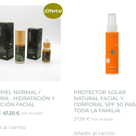
¡Oferta!
PIEL NORMAL /
PROTECTOR SOLAR
RA · HIDRATACIÓN Y
NATURAL FACIAL Y
ICIÓN FACIAL
CORPORAL SPF 50 PAR
TODA LA FAMILIA
€
47,20
€
IVA incluido
27,99
€
IVA incluido
 al carrito
Añadir al carrito