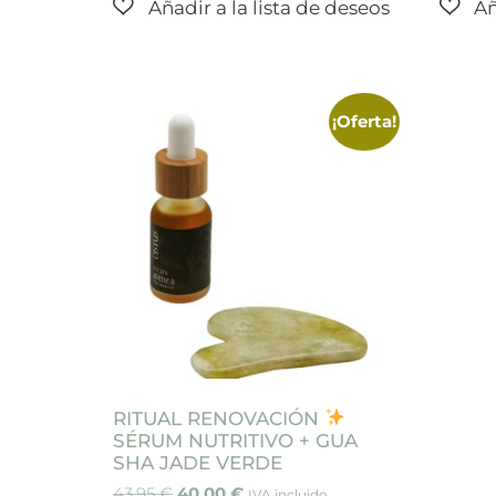
¡Oferta!
RITUAL RENOVACIÓN
SÉRUM NUTRITIVO + GUA
SHA JADE VERDE
43,95
€
40,00
€
IVA incluido