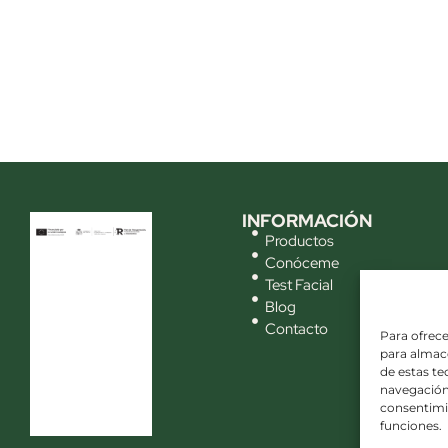
INFORMACIÓN
Productos
Conóceme
Test Facial
Blog
Contacto
Para ofrece
para almace
de estas t
navegación 
consentimie
funciones.