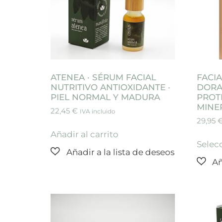
ATENEA · SÉRUM FACIAL
FACI
NUTRITIVO ANTIOXIDANTE ·
DORA
PIEL NORMAL Y MADURA
PROT
MINE
22,45
€
IVA incluido
29,95
Añadir al carrito
Selec