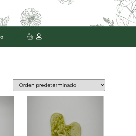
0
to
0,00
€