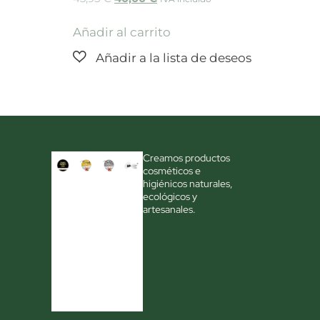
Añadir al carrito
Creamos productos
cosméticos e
higiénicos naturales,
ecológicos y
artesanales.