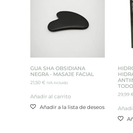
GUA SHA OBSIDIANA
HIDR
NEGRA · MASAJE FACIAL
HIDR
ANTI
21,50
€
IVA incluido
TODO 
29,99
Añadir al carrito
Añadir