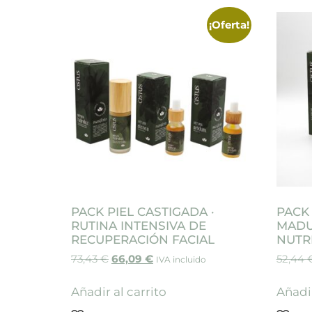
¡Oferta!
PACK PIEL CASTIGADA ·
PACK 
RUTINA INTENSIVA DE
MADU
RECUPERACIÓN FACIAL
NUTR
73,43
€
66,09
€
52,44
IVA incluido
Añadir al carrito
Añadir