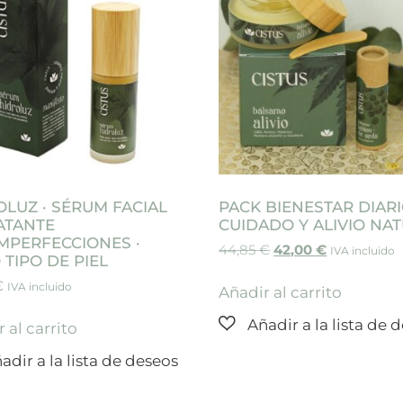
OLUZ · SÉRUM FACIAL
PACK BIENESTAR DIARI
ATANTE
CUIDADO Y ALIVIO NA
IMPERFECCIONES ·
44,85
€
42,00
€
IVA incluido
TIPO DE PIEL
€
IVA incluido
Añadir al carrito
 al carrito