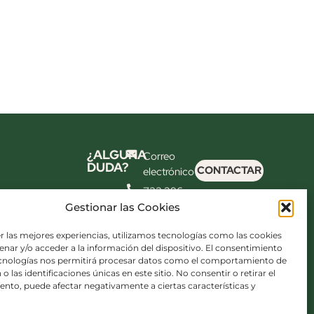
¿ALGUNA
Correo
DUDA?
CONTACTAR
electrónico
722 396
699
Gestionar las Cookies
Síguenos
r las mejores experiencias, utilizamos tecnologías como las cookies
Síguenos
nar y/o acceder a la información del dispositivo. El consentimiento
también en
ecnologías nos permitirá procesar datos como el comportamiento de
o las identificaciones únicas en este sitio. No consentir o retirar el
el
nto, puede afectar negativamente a ciertas características y
laboratorio