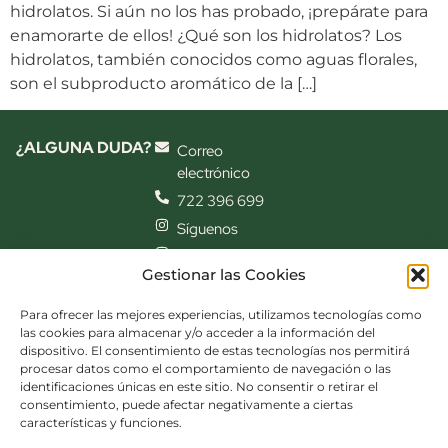
hidrolatos. Si aún no los has probado, ¡prepárate para
enamorarte de ellos! ¿Qué son los hidrolatos? Los
hidrolatos, también conocidos como aguas florales,
son el subproducto aromático de la […]
¿ALGUNA DUDA?
Correo
electrónico
722 396 699
Síguenos
Síguenos
Gestionar las Cookies
también en el
laboratorio
CONTACTAR
Para ofrecer las mejores experiencias, utilizamos tecnologías como
INFORMACIÓN
las cookies para almacenar y/o acceder a la información del
Productos
dispositivo. El consentimiento de estas tecnologías nos permitirá
Conóceme
procesar datos como el comportamiento de navegación o las
identificaciones únicas en este sitio. No consentir o retirar el
Test Facial
consentimiento, puede afectar negativamente a ciertas
Blog
características y funciones.
Contacto