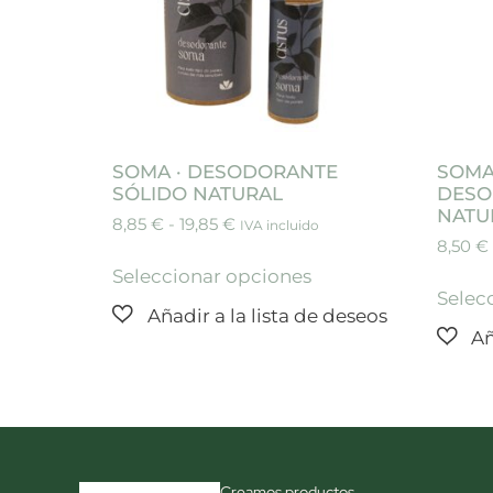
SOMA · DESODORANTE
SOMA
SÓLIDO NATURAL
DESO
NATU
8,85
€
-
19,85
€
IVA incluido
8,50
€
Seleccionar opciones
Selec
Creamos productos