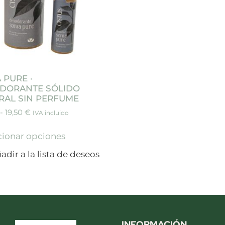
 PURE ·
DORANTE SÓLIDO
RAL SIN PERFUME
-
19,50
€
IVA incluido
cionar opciones
INFORMACIÓN