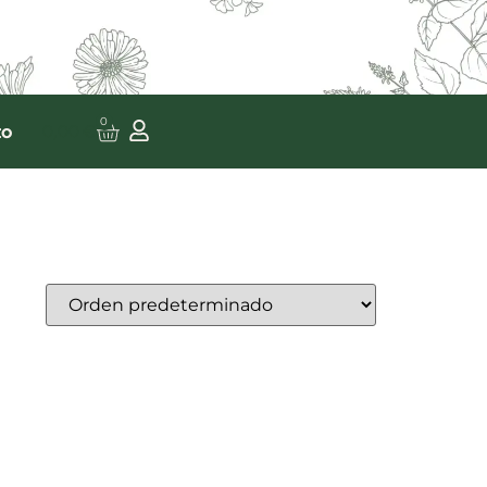
0
to
0,00
€