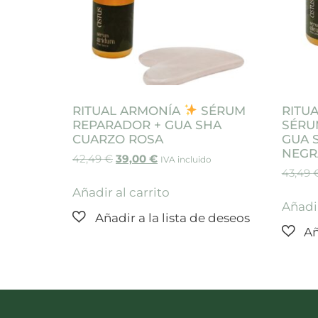
RITUAL ARMONÍA
SÉRUM
RITUA
REPARADOR + GUA SHA
SÉRU
CUARZO ROSA
GUA 
NEGR
42,49
€
39,00
€
IVA incluido
43,49
Añadir al carrito
Añadir