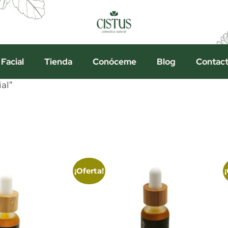
 Facial
Tienda
Conóceme
Blog
Contac
ial”
¡Oferta!