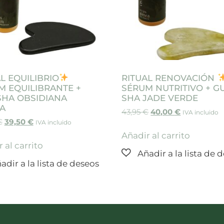
L EQUILIBRIO
RITUAL RENOVACIÓN
M EQUILIBRANTE +
SÉRUM NUTRITIVO + G
SHA OBSIDIANA
SHA JADE VERDE
A
43,95
€
40,00
€
IVA incluido
€
39,50
€
IVA incluido
Añadir al carrito
 al carrito