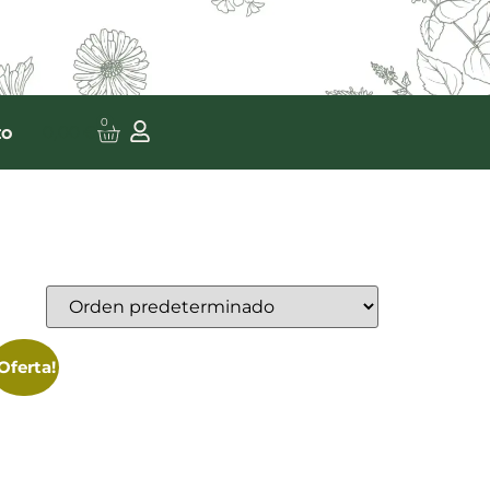
0
to
0,00
€
¡Oferta!