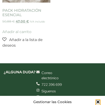
PACK HIDRATACIÓN
ESENCIAL
50,88
€
47,00
€
IVA incluido
Añadir al carrito
¿ALGUNA DUDA?
Correo
electrónico
722 396 699
Síguenos
Síguenos
Gestionar las Cookies
también en el