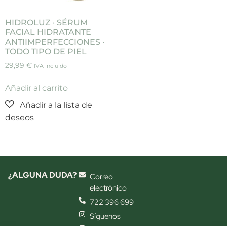
HIDROLUZ · SÉRUM
FACIAL HIDRATANTE
ANTIIMPERFECCIONES ·
TODO TIPO DE PIEL
29,99
€
IVA incluido
Añadir al carrito
¿ALGUNA DUDA?
Correo
electrónico
722 396 699
Síguenos